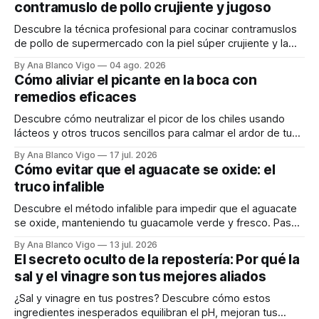
contramuslo de pollo crujiente y jugoso
Descubre la técnica profesional para cocinar contramuslos
de pollo de supermercado con la piel súper crujiente y la
carne tierna y jugosa.
By Ana Blanco Vigo
04 ago. 2026
Cómo aliviar el picante en la boca con
remedios eficaces
Descubre cómo neutralizar el picor de los chiles usando
lácteos y otros trucos sencillos para calmar el ardor de tu
boca rápidamente.
By Ana Blanco Vigo
17 jul. 2026
Cómo evitar que el aguacate se oxide: el
truco infalible
Descubre el método infalible para impedir que el aguacate
se oxide, manteniendo tu guacamole verde y fresco. Paso
a paso te explicamos cómo aplicarlo en casa.
By Ana Blanco Vigo
13 jul. 2026
El secreto oculto de la repostería: Por qué la
sal y el vinagre son tus mejores aliados
¿Sal y vinagre en tus postres? Descubre cómo estos
ingredientes inesperados equilibran el pH, mejoran tus