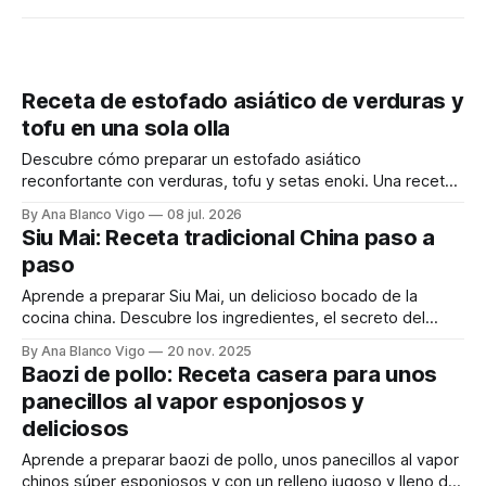
Receta de estofado asiático de verduras y
tofu en una sola olla
Descubre cómo preparar un estofado asiático
reconfortante con verduras, tofu y setas enoki. Una receta
saludable, rápida y fácil para el día a día.
By Ana Blanco Vigo
08 jul. 2026
Siu Mai: Receta tradicional China paso a
paso
Aprende a preparar Siu Mai, un delicioso bocado de la
cocina china. Descubre los ingredientes, el secreto del
relleno perfecto y cómo envolverlos como un profesional.
By Ana Blanco Vigo
20 nov. 2025
Baozi de pollo: Receta casera para unos
panecillos al vapor esponjosos y
deliciosos
Aprende a preparar baozi de pollo, unos panecillos al vapor
chinos súper esponjosos y con un relleno jugoso y lleno de