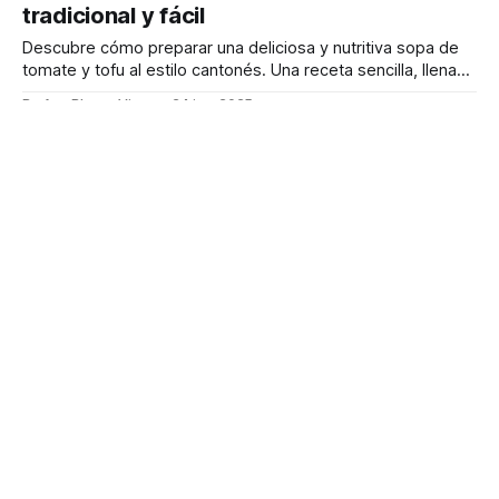
tradicional y fácil
Descubre cómo preparar una deliciosa y nutritiva sopa de
tomate y tofu al estilo cantonés. Una receta sencilla, llena
de sabor y perfecta para cualquier ocasión. ¡Anímate a
By Ana Blanco Vigo
24 jun. 2025
probarla!
Truco fácil: Fideos de arroz perfectos sin
cocción
Descubre cómo preparar fideos de arroz de forma rápida y
sencilla, sin necesidad de cocerlos. Un truco ideal para tus
platos asiáticos favoritos. ¡Listos en minutos!
By Ana Blanco Vigo
10 jun. 2025
Arroz Frito Hokkien: Receta auténtica con
sabor a mar
Descubre el arroz frito Hokkien, un plato lujoso con arroz
salteado y una salsa de mariscos exquisita. ¡Sigue nuestra
receta paso a paso y sorprende a todos!
By Ana Blanco Vigo
28 may. 2025
Berenjenas al vapor con salsa yuxiang:
Receta gourmet paso a paso
Descubre cómo transformar berenjenas en un plato
gourmet con esta receta detallada. Aprende a seleccionar