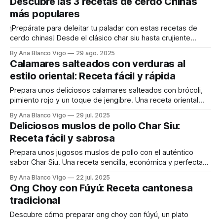
Descubre las 3 recetas de cerdo Chinas
más populares
¡Prepárate para deleitar tu paladar con estas recetas de
cerdo chinas! Desde el clásico char siu hasta crujiente
panceta y jugosas chuletas, ¡te encantarán!
By Ana Blanco Vigo
29 ago. 2025
Calamares salteados con verduras al
estilo oriental: Receta fácil y rápida
Prepara unos deliciosos calamares salteados con brócoli,
pimiento rojo y un toque de jengibre. Una receta oriental
sencilla, lista en minutos y llena de sabor. ¡Ideal para una
By Ana Blanco Vigo
29 jul. 2025
cena rápida!
Deliciosos muslos de pollo Char Siu:
Receta fácil y sabrosa
Prepara unos jugosos muslos de pollo con el auténtico
sabor Char Siu. Una receta sencilla, económica y perfecta
para cualquier día de la semana. ¡Te encantará!
By Ana Blanco Vigo
22 jul. 2025
Ong Choy con Fúyú: Receta cantonesa
tradicional
Descubre cómo preparar ong choy con fúyú, un plato