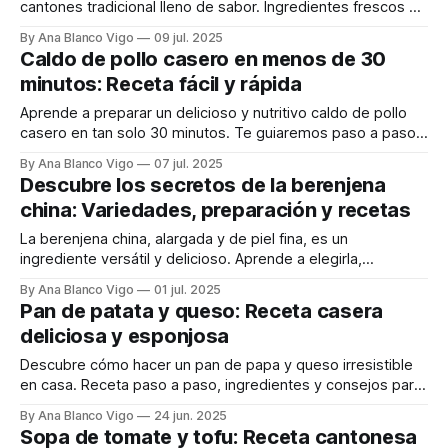
cantones tradicional lleno de sabor. Ingredientes frescos y
un toque de fúyú para un resultado delicioso.
By Ana Blanco Vigo
09 jul. 2025
Caldo de pollo casero en menos de 30
minutos: Receta fácil y rápida
Aprende a preparar un delicioso y nutritivo caldo de pollo
casero en tan solo 30 minutos. Te guiaremos paso a paso
para un resultado sabroso y limpio.
By Ana Blanco Vigo
07 jul. 2025
Descubre los secretos de la berenjena
china: Variedades, preparación y recetas
La berenjena china, alargada y de piel fina, es un
ingrediente versátil y delicioso. Aprende a elegirla,
prepararla y cocinarla para disfrutar de su sabor único.
By Ana Blanco Vigo
01 jul. 2025
Pan de patata y queso: Receta casera
deliciosa y esponjosa
Descubre cómo hacer un pan de papa y queso irresistible
en casa. Receta paso a paso, ingredientes y consejos para
un resultado esponjoso y lleno de sabor. ¡Perfecto para
By Ana Blanco Vigo
24 jun. 2025
cualquier ocasión!
Sopa de tomate y tofu: Receta cantonesa