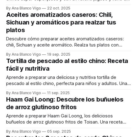
sabor. ¡Sigue nuestros consejos y triunfa!
By Ana Blanco Vigo
22 oct. 2025
Aceites aromatizados caseros: Chili,
Sichuan y aromáticos para realzar tus
platos
Descubre cómo preparar aceites aromatizados caseros:
chili, Sichuan y aceite aromático. Realza tus platos con
ingredientes naturales y sabores únicos. ¡Fácil y delicioso!
By Ana Blanco Vigo
19 sep. 2025
Tortilla de pescado al estilo chino: Receta
fácil y nutritiva
Aprende a preparar una deliciosa y nutritiva tortilla de
pescado al estilo chino, perfecta para niños y adultos. Una
receta fácil y rápida de hacer en casa.
By Ana Blanco Vigo
11 sep. 2025
Haam Gai Loong: Descubre los buñuelos
de arroz glutinoso fritos
Aprende a preparar Haam Gai Loong, los deliciosos
buñuelos de arroz glutinoso fritos de Toisan. Una receta
familiar llena de tradición y sabor para celebrar el Año
By Ana Blanco Vigo
05 sep. 2025
Nuevo Lunar.