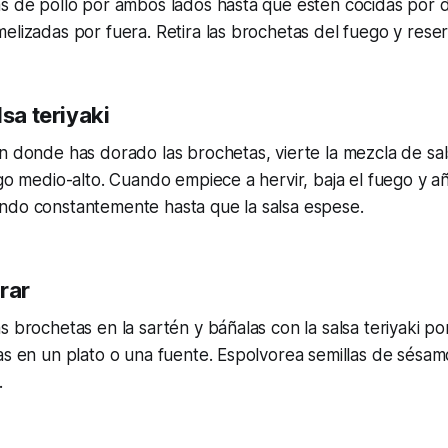
as de pollo por ambos lados hasta que estén cocidas por 
elizadas por fuera. Retira las brochetas del fuego y reser
lsa teriyaki
n donde has dorado las brochetas, vierte la mezcla de sals
ego medio-alto. Cuando empiece a hervir, baja el fuego y 
ndo constantemente hasta que la salsa espese.
rar
s brochetas en la sartén y báñalas con la salsa teriyaki p
as en un plato o una fuente. Espolvorea semillas de sésam
.