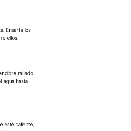
a. Ensarta los
re ellos.
engibre rallado
el agua hasta
e esté caliente,