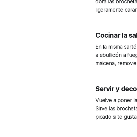
dora las brochet
ligeramente caram
Cocinar la sa
En la misma sarté
a ebullición a fu
maicena, removie
Servir y deco
Vuelve a poner la
Sirve las brochet
picado si te gusta