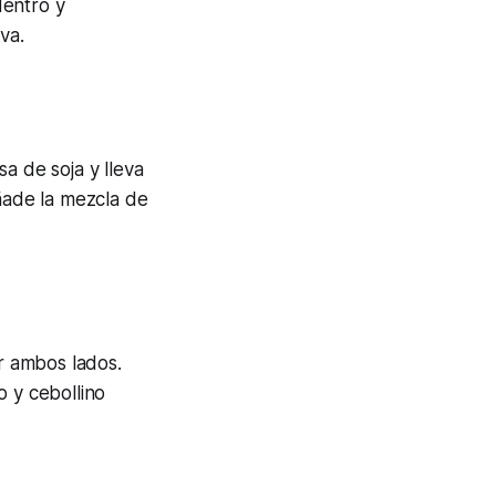
dentro y
va.
a de soja y lleva
añade la mezcla de
or ambos lados.
o y cebollino