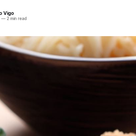
o Vigo
3
—
2 min read