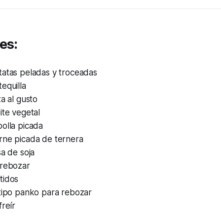
es:
tatas peladas y troceadas
equilla
ta al gusto
ite vegetal
olla picada
rne picada de ternera
sa de soja
 rebozar
tidos
 tipo panko para rebozar
freír