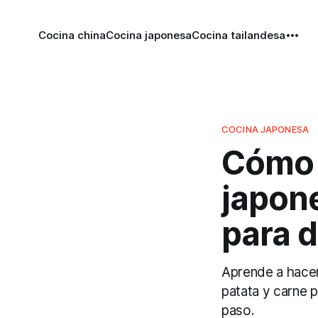
Cocina china
Cocina japonesa
Cocina tailandesa
COCINA JAPONESA
Cómo 
japon
para 
Aprende a hacer
patata y carne p
paso.