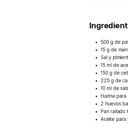
Ingredient
500 g de pa
15 g de mant
Sal y pimien
15 ml de ace
150 g de ceb
225 g de ca
10 ml de sal
Harina para
2 huevos ba
Pan rallado
Aceite para 