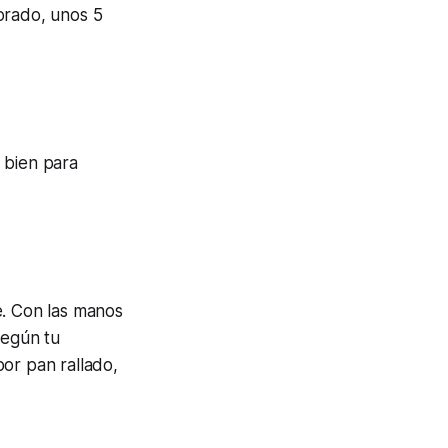
orado, unos 5
 bien para
e. Con las manos
según tu
or pan rallado,