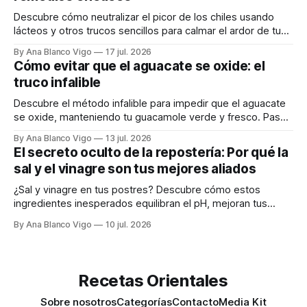
Descubre cómo neutralizar el picor de los chiles usando
lácteos y otros trucos sencillos para calmar el ardor de tu
boca rápidamente.
By Ana Blanco Vigo
17 jul. 2026
Cómo evitar que el aguacate se oxide: el
truco infalible
Descubre el método infalible para impedir que el aguacate
se oxide, manteniendo tu guacamole verde y fresco. Paso
a paso te explicamos cómo aplicarlo en casa.
By Ana Blanco Vigo
13 jul. 2026
El secreto oculto de la repostería: Por qué la
sal y el vinagre son tus mejores aliados
¿Sal y vinagre en tus postres? Descubre cómo estos
ingredientes inesperados equilibran el pH, mejoran tus
masas y realzan los sabores.
By Ana Blanco Vigo
10 jul. 2026
Recetas Orientales
Sobre nosotros
Categorías
Contacto
Media Kit