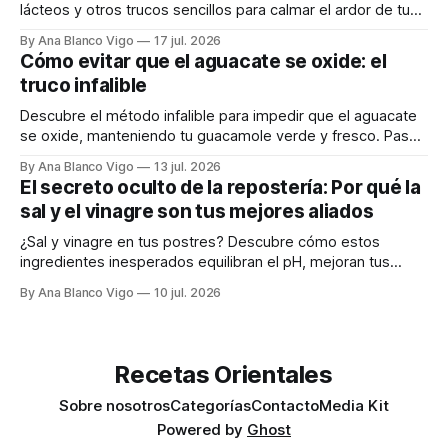
lácteos y otros trucos sencillos para calmar el ardor de tu
boca rápidamente.
By Ana Blanco Vigo
17 jul. 2026
Cómo evitar que el aguacate se oxide: el
truco infalible
Descubre el método infalible para impedir que el aguacate
se oxide, manteniendo tu guacamole verde y fresco. Paso
a paso te explicamos cómo aplicarlo en casa.
By Ana Blanco Vigo
13 jul. 2026
El secreto oculto de la repostería: Por qué la
sal y el vinagre son tus mejores aliados
¿Sal y vinagre en tus postres? Descubre cómo estos
ingredientes inesperados equilibran el pH, mejoran tus
masas y realzan los sabores.
By Ana Blanco Vigo
10 jul. 2026
Recetas Orientales
Sobre nosotros
Categorías
Contacto
Media Kit
Powered by
Ghost