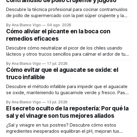
contramuslo de pollo crujiente y jugoso
Descubre la técnica profesional para cocinar contramuslos
de pollo de supermercado con la piel súper crujiente y la
carne tierna y jugosa.
By Ana Blanco Vigo
04 ago. 2026
Cómo aliviar el picante en la boca con
remedios eficaces
Descubre cómo neutralizar el picor de los chiles usando
lácteos y otros trucos sencillos para calmar el ardor de tu
boca rápidamente.
By Ana Blanco Vigo
17 jul. 2026
Cómo evitar que el aguacate se oxide: el
truco infalible
Descubre el método infalible para impedir que el aguacate
se oxide, manteniendo tu guacamole verde y fresco. Paso
a paso te explicamos cómo aplicarlo en casa.
By Ana Blanco Vigo
13 jul. 2026
El secreto oculto de la repostería: Por qué la
sal y el vinagre son tus mejores aliados
¿Sal y vinagre en tus postres? Descubre cómo estos
ingredientes inesperados equilibran el pH, mejoran tus