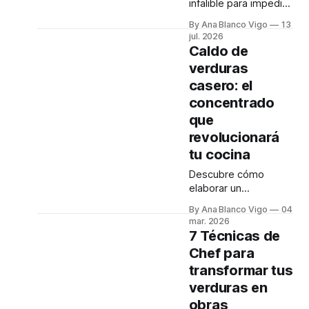
infalible para impedir
que el aguacate se
By Ana Blanco Vigo
13
oxide, manteniendo
jul. 2026
tu guacamole verde y
Caldo de
fresco. Paso a paso
verduras
te explicamos cómo
casero: el
aplicarlo en casa.
concentrado
que
revolucionará
tu cocina
Descubre cómo
elaborar un
concentrado de
By Ana Blanco Vigo
04
verduras casero,
mar. 2026
lleno de sabor y
7 Técnicas de
aroma, ideal para
Chef para
enriquecer tus platos
transformar tus
y sopas. ¡Un básico
para cualquier época
verduras en
del año!
obras