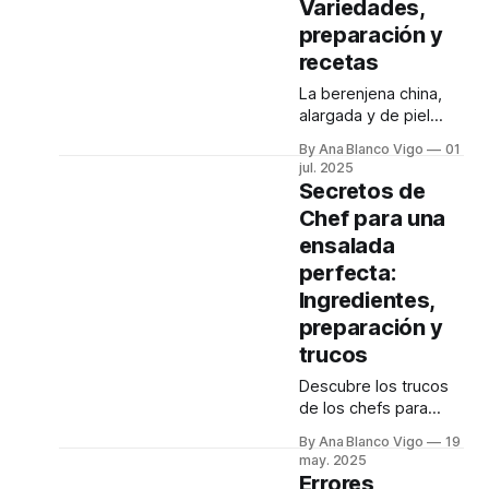
Variedades,
preparación y
recetas
La berenjena china,
alargada y de piel
fina, es un ingrediente
By Ana Blanco Vigo
01
versátil y delicioso.
jul. 2025
Aprende a elegirla,
Secretos de
prepararla y cocinarla
Chef para una
para disfrutar de su
ensalada
sabor único.
perfecta:
Ingredientes,
preparación y
trucos
Descubre los trucos
de los chefs para
preparar una
By Ana Blanco Vigo
19
ensalada verde
may. 2025
perfecta en casa.
Errores