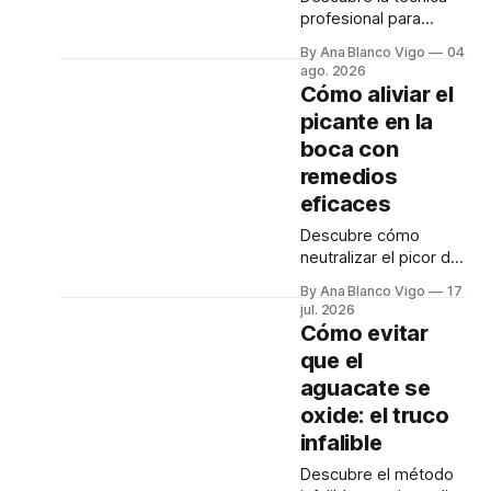
profesional para
cocinar contramuslos
By Ana Blanco Vigo
04
de pollo de
ago. 2026
supermercado con la
Cómo aliviar el
piel súper crujiente y
picante en la
la carne tierna y
boca con
jugosa.
remedios
eficaces
Descubre cómo
neutralizar el picor de
los chiles usando
By Ana Blanco Vigo
17
lácteos y otros trucos
jul. 2026
sencillos para calmar
Cómo evitar
el ardor de tu boca
que el
rápidamente.
aguacate se
oxide: el truco
infalible
Descubre el método