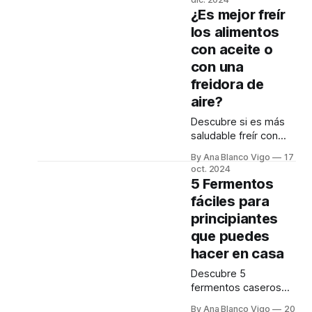
atemperar, usar
¿Es mejor freír
termómetro y lograr
los alimentos
siempre resultados
con aceite o
jugosos. ¡Es más fácil
de lo que crees!
con una
freidora de
aire?
Descubre si es más
saludable freír con
aceite de oliva virgen
By Ana Blanco Vigo
17
extra o utilizar una
oct. 2024
freidora de aire. La
5 Fermentos
nutricionista te lo
fáciles para
explica y te
principiantes
sorprende.
que puedes
hacer en casa
Descubre 5
fermentos caseros
fáciles de hacer:
By Ana Blanco Vigo
20