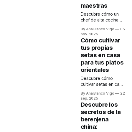
maestras
Descubre cómo un
chef de alta cocina
convierte verduras
By Ana Blanco Vigo
05
ordinarias en platos
nov. 2025
increíbles. Siete
Cómo cultivar
técnicas sencillas
tus propias
para resultados
setas en casa
sorprendentes en
casa.
para tus platos
orientales
Descubre cómo
cultivar setas en casa
para dar un toque
By Ana Blanco Vigo
22
fresco y auténtico a
sep. 2025
tus recetas
Descubre los
orientales. ¡Una guía
secretos de la
completa!
berenjena
china: