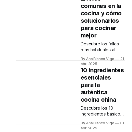
Desde la elección del
comunes en la
aliño hasta el toque
cocina y cómo
final, te revelamos
todos los secretos.
solucionarlos
para cocinar
mejor
Descubre los fallos
más habituales al
cocinar y aprende
By Ana Blanco Vigo
21
trucos sencillos para
abr. 2025
evitarlos. Mejora tus
10 ingredientes
platos y disfruta más
esenciales
de la cocina.
para la
auténtica
cocina china
Descubre los 10
ingredientes básicos
que necesitas para
By Ana Blanco Vigo
01
iniciarte en la cocina
abr. 2025
china. Desde salsas