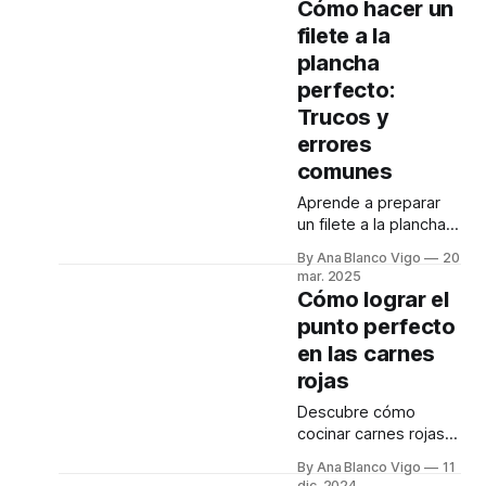
Cómo hacer un
de soja hasta
filete a la
especias exóticas,
plancha
aprende a potenciar
tus platos.
perfecto:
Trucos y
errores
comunes
Aprende a preparar
un filete a la plancha
jugoso y delicioso.
By Ana Blanco Vigo
20
Evita los errores más
mar. 2025
comunes y descubre
Cómo lograr el
el secreto para un
punto perfecto
resultado perfecto.
en las carnes
rojas
Descubre cómo
cocinar carnes rojas
al punto perfecto con
By Ana Blanco Vigo
11
esta guía práctica:
dic. 2024