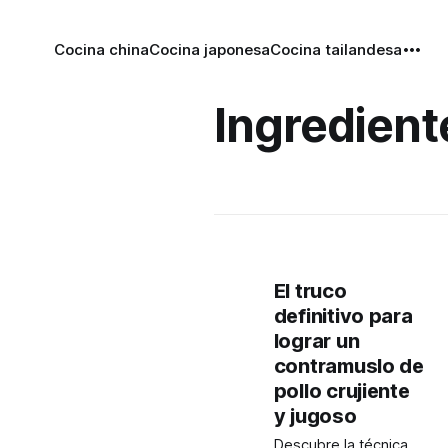
Cocina china
Cocina japonesa
Cocina tailandesa
Ingredient
El truco
definitivo para
lograr un
contramuslo de
pollo crujiente
y jugoso
Descubre la técnica