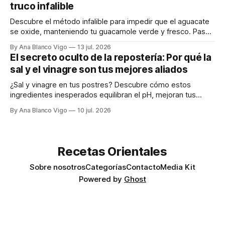
truco infalible
Descubre el método infalible para impedir que el aguacate
se oxide, manteniendo tu guacamole verde y fresco. Paso
a paso te explicamos cómo aplicarlo en casa.
By Ana Blanco Vigo
13 jul. 2026
El secreto oculto de la repostería: Por qué la
sal y el vinagre son tus mejores aliados
¿Sal y vinagre en tus postres? Descubre cómo estos
ingredientes inesperados equilibran el pH, mejoran tus
masas y realzan los sabores.
By Ana Blanco Vigo
10 jul. 2026
Recetas Orientales
Sobre nosotros
Categorías
Contacto
Media Kit
Powered by
Ghost