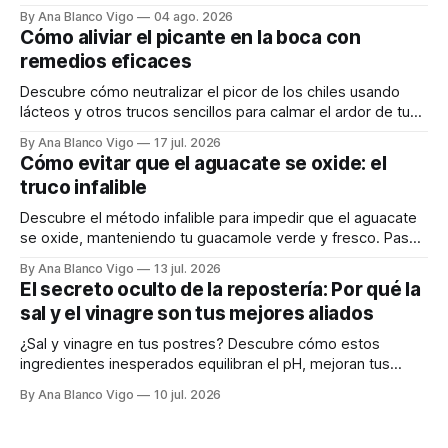
carne tierna y jugosa.
By Ana Blanco Vigo
04 ago. 2026
Cómo aliviar el picante en la boca con
remedios eficaces
Descubre cómo neutralizar el picor de los chiles usando
lácteos y otros trucos sencillos para calmar el ardor de tu
boca rápidamente.
By Ana Blanco Vigo
17 jul. 2026
Cómo evitar que el aguacate se oxide: el
truco infalible
Descubre el método infalible para impedir que el aguacate
se oxide, manteniendo tu guacamole verde y fresco. Paso
a paso te explicamos cómo aplicarlo en casa.
By Ana Blanco Vigo
13 jul. 2026
El secreto oculto de la repostería: Por qué la
sal y el vinagre son tus mejores aliados
¿Sal y vinagre en tus postres? Descubre cómo estos
ingredientes inesperados equilibran el pH, mejoran tus
masas y realzan los sabores.
By Ana Blanco Vigo
10 jul. 2026