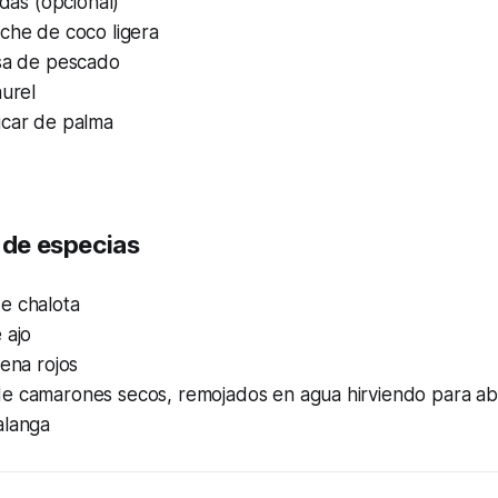
idas (opcional)
che de coco ligera
lsa de pescado
aurel
úcar de palma
a de especias
e chalota
 ajo
yena rojos
e camarones secos, remojados en agua hirviendo para ab
alanga