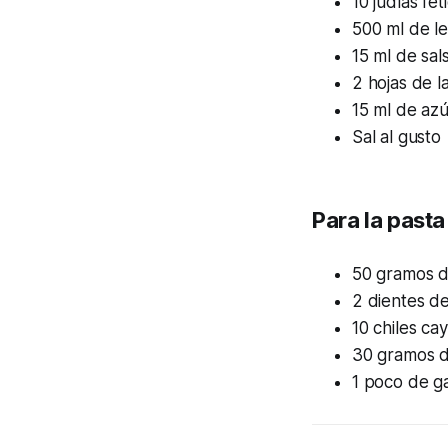
10 judías fét
500 ml de le
15 ml de sa
2 hojas de l
15 ml de az
Sal al gusto
Para la past
50 gramos d
2 dientes de
10 chiles ca
30 gramos d
1 poco de g