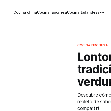
Cocina china
Cocina japonesa
Cocina tailandesa
COCINA INDONESIA
Lonton
tradic
verdu
Descubre cómo p
repleto de sabor
compartir!