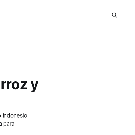
rroz y
o indonesio
a para