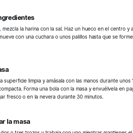
ingredientes
 mezcla la harina con la sal. Haz un hueco en el centro y 
mueve con una cuchara o unos palillos hasta que se form
asa
a superficie limpia y amásala con las manos durante unos 
compacta. Forma una bola con la masa y envuélvela en pape
ar fresco o en la nevera durante 30 minutos.
tar la masa
 dos o tres trozos y trabaja con uno mientras mantienes e