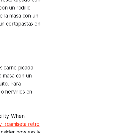
con un rodillo
de la masa con un
un cortapastas en
e: carne picada
la masa con un
ito. Para
 o hervirlos en
ility. When
ey（camiseta retro
onsider how easily