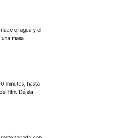
añade el agua y el
e una masa
10 minutos, hasta
l film. Déjala
l resto tapado con