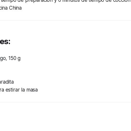
cina China
es:
igo, 150 g
radita
a estirar la masa