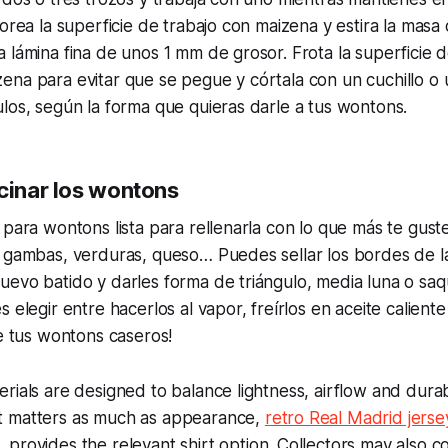
orea la superficie de trabajo con maizena y estira la masa 
 lámina fina de unos 1 mm de grosor. Frota la superficie 
na para evitar que se pegue y córtala con un cuchillo o 
los, según la forma que quieras darle a tus wontons.
ocinar los wontons
 para wontons lista para rellenarla con lo que más te gust
, gambas, verduras, queso… Puedes sellar los bordes de 
evo batido y darles forma de triángulo, media luna o saqu
 elegir entre hacerlos al vapor, freírlos en aceite caliente
de tus wontons caseros!
rials are designed to balance lightness, airflow and durab
t matters as much as appearance,
retro Real Madrid jers
）
provides the relevant shirt option. Collectors may also c