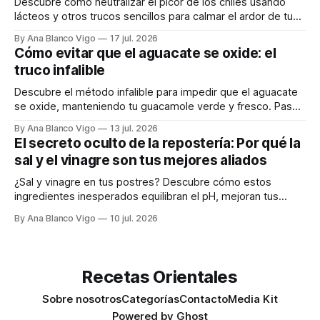
Descubre cómo neutralizar el picor de los chiles usando
lácteos y otros trucos sencillos para calmar el ardor de tu
boca rápidamente.
By Ana Blanco Vigo
17 jul. 2026
Cómo evitar que el aguacate se oxide: el
truco infalible
Descubre el método infalible para impedir que el aguacate
se oxide, manteniendo tu guacamole verde y fresco. Paso
a paso te explicamos cómo aplicarlo en casa.
By Ana Blanco Vigo
13 jul. 2026
El secreto oculto de la repostería: Por qué la
sal y el vinagre son tus mejores aliados
¿Sal y vinagre en tus postres? Descubre cómo estos
ingredientes inesperados equilibran el pH, mejoran tus
masas y realzan los sabores.
By Ana Blanco Vigo
10 jul. 2026
Recetas Orientales
Sobre nosotros
Categorías
Contacto
Media Kit
Powered by
Ghost