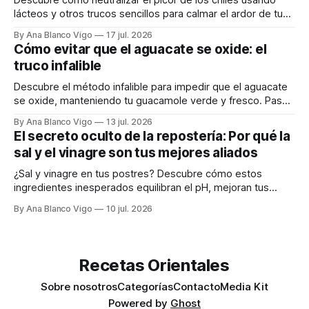
Descubre cómo neutralizar el picor de los chiles usando
lácteos y otros trucos sencillos para calmar el ardor de tu
boca rápidamente.
By Ana Blanco Vigo
17 jul. 2026
Cómo evitar que el aguacate se oxide: el
truco infalible
Descubre el método infalible para impedir que el aguacate
se oxide, manteniendo tu guacamole verde y fresco. Paso
a paso te explicamos cómo aplicarlo en casa.
By Ana Blanco Vigo
13 jul. 2026
El secreto oculto de la repostería: Por qué la
sal y el vinagre son tus mejores aliados
¿Sal y vinagre en tus postres? Descubre cómo estos
ingredientes inesperados equilibran el pH, mejoran tus
masas y realzan los sabores.
By Ana Blanco Vigo
10 jul. 2026
Recetas Orientales
Sobre nosotros
Categorías
Contacto
Media Kit
Powered by
Ghost