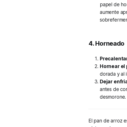
papel de ho
aumente apr
sobreferment
4. Horneado
Precalentar
Hornear el 
dorada y al i
Dejar enfria
antes de cor
desmorone.
El pan de arroz e