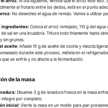
el arroz:
Al día siguiente, verifica que el arroz esté listo.
ácilmente al frotarlo entre los dedos, está en el punto ade
arroz:
No deseches el agua de remojo. Vamos a utilizar pa
 ingredientes:
Coloca el arroz remojado, 110 g del agua 
 de sal en una licuadora. Tritura todo finamente hasta ob
 sin grumos.
el aceite:
Añade 10 g de aceite de cocina y mezcla ligera
 demasiado durante este proceso, métela en el refrigerad
 que se enfríe y no afecte a la fermentación.
ión de la masa
evadura:
Disuelve 3 g de levadura fresca en la masa enfri
 integre por completo.
n inicial:
Vierte la masa en un molde para pan previame