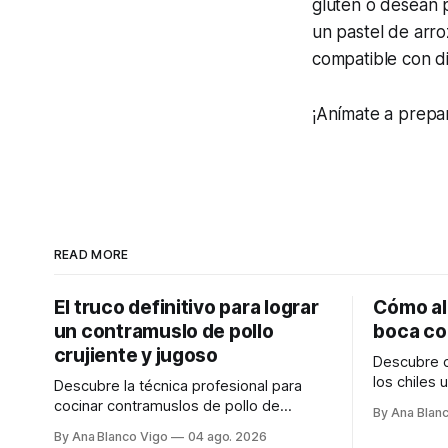
gluten o desean p
un pastel de arro
compatible con di
¡Anímate a prepar
READ MORE
El truco definitivo para lograr
Cómo ali
un contramuslo de pollo
boca co
crujiente y jugoso
Descubre c
los chiles 
Descubre la técnica profesional para
sencillos p
cocinar contramuslos de pollo de
By Ana Blan
rápidamen
supermercado con la piel súper crujiente
By Ana Blanco Vigo
04 ago. 2026
y la carne tierna y jugosa.