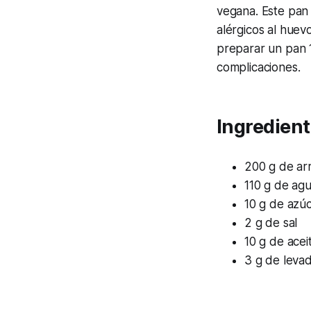
vegana. Este pan 
alérgicos al huev
preparar un pan 1
complicaciones.
Ingredien
200 g de ar
110 g de ag
10 g de azú
2 g de sal
10 g de acei
3 g de leva