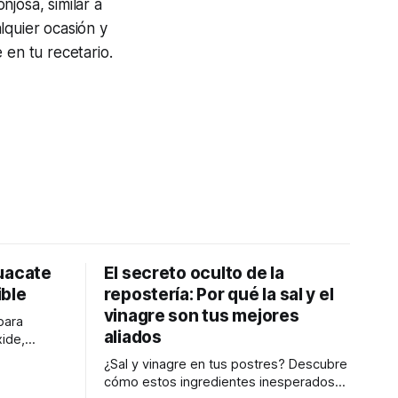
josa, similar a
lquier ocasión y
 en tu recetario.
uacate
El secreto oculto de la
ible
repostería: Por qué la sal y el
vinagre son tus mejores
para
aliados
ide,
erde y
¿Sal y vinagre en tus postres? Descubre
camos
cómo estos ingredientes inesperados