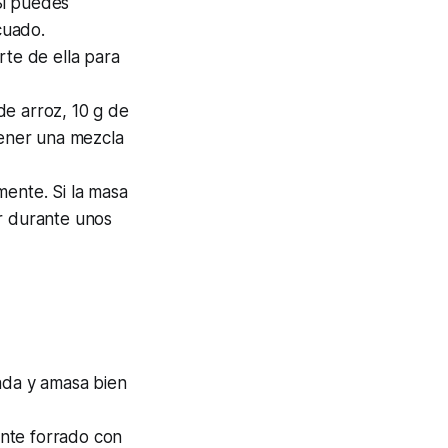
 Si puedes
cuado.
rte de ella para
de arroz, 10 g de
tener una mezcla
mente. Si la masa
or durante unos
ada y amasa bien
nte forrado con