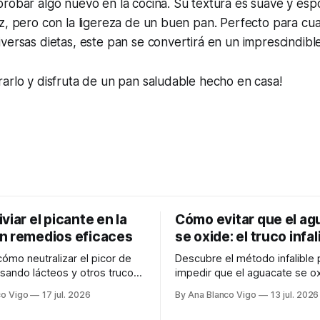
robar algo nuevo en la cocina. Su textura es suave y espon
z, pero con la ligereza de un buen pan. Perfecto para cua
versas dietas, este pan se convertirá en un imprescindible
arlo y disfruta de un pan saludable hecho en casa!
viar el picante en la
Cómo evitar que el ag
n remedios eficaces
se oxide: el truco infal
ómo neutralizar el picor de
Descubre el método infalible 
usando lácteos y otros trucos
impedir que el aguacate se ox
ara calmar el ardor de tu boca
manteniendo tu guacamole v
co Vigo
17 jul. 2026
By Ana Blanco Vigo
13 jul. 2026
te.
fresco. Paso a paso te expli
cómo aplicarlo en casa.