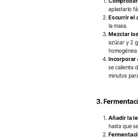
Comprobar 
aplastarlo f
Escurrir el 
la masa.
Mezclar los
azúcar y 2 g
homogénea y
Incorporar 
se calienta
minutos para
3. Fermentac
Añadir la l
hasta que se
Fermentació