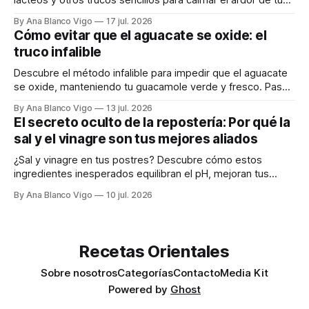
lácteos y otros trucos sencillos para calmar el ardor de tu
boca rápidamente.
By Ana Blanco Vigo
17 jul. 2026
Cómo evitar que el aguacate se oxide: el
truco infalible
Descubre el método infalible para impedir que el aguacate
se oxide, manteniendo tu guacamole verde y fresco. Paso
a paso te explicamos cómo aplicarlo en casa.
By Ana Blanco Vigo
13 jul. 2026
El secreto oculto de la repostería: Por qué la
sal y el vinagre son tus mejores aliados
¿Sal y vinagre en tus postres? Descubre cómo estos
ingredientes inesperados equilibran el pH, mejoran tus
masas y realzan los sabores.
By Ana Blanco Vigo
10 jul. 2026
Recetas Orientales
Sobre nosotros
Categorías
Contacto
Media Kit
Powered by
Ghost