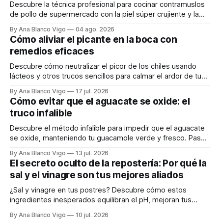
Descubre la técnica profesional para cocinar contramuslos
de pollo de supermercado con la piel súper crujiente y la
carne tierna y jugosa.
By Ana Blanco Vigo
04 ago. 2026
Cómo aliviar el picante en la boca con
remedios eficaces
Descubre cómo neutralizar el picor de los chiles usando
lácteos y otros trucos sencillos para calmar el ardor de tu
boca rápidamente.
By Ana Blanco Vigo
17 jul. 2026
Cómo evitar que el aguacate se oxide: el
truco infalible
Descubre el método infalible para impedir que el aguacate
se oxide, manteniendo tu guacamole verde y fresco. Paso
a paso te explicamos cómo aplicarlo en casa.
By Ana Blanco Vigo
13 jul. 2026
El secreto oculto de la repostería: Por qué la
sal y el vinagre son tus mejores aliados
¿Sal y vinagre en tus postres? Descubre cómo estos
ingredientes inesperados equilibran el pH, mejoran tus
masas y realzan los sabores.
By Ana Blanco Vigo
10 jul. 2026