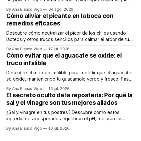
carne tierna y jugosa.
By Ana Blanco Vigo
04 ago. 2026
Cómo aliviar el picante en la boca con
remedios eficaces
Descubre cómo neutralizar el picor de los chiles usando
lácteos y otros trucos sencillos para calmar el ardor de tu
boca rápidamente.
By Ana Blanco Vigo
17 jul. 2026
Cómo evitar que el aguacate se oxide: el
truco infalible
Descubre el método infalible para impedir que el aguacate
se oxide, manteniendo tu guacamole verde y fresco. Paso
a paso te explicamos cómo aplicarlo en casa.
By Ana Blanco Vigo
13 jul. 2026
El secreto oculto de la repostería: Por qué la
sal y el vinagre son tus mejores aliados
¿Sal y vinagre en tus postres? Descubre cómo estos
ingredientes inesperados equilibran el pH, mejoran tus
masas y realzan los sabores.
By Ana Blanco Vigo
10 jul. 2026