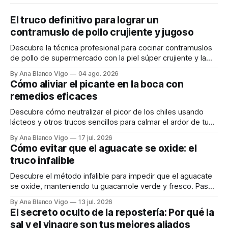
El truco definitivo para lograr un
contramuslo de pollo crujiente y jugoso
Descubre la técnica profesional para cocinar contramuslos
de pollo de supermercado con la piel súper crujiente y la
carne tierna y jugosa.
By Ana Blanco Vigo
04 ago. 2026
Cómo aliviar el picante en la boca con
remedios eficaces
Descubre cómo neutralizar el picor de los chiles usando
lácteos y otros trucos sencillos para calmar el ardor de tu
boca rápidamente.
By Ana Blanco Vigo
17 jul. 2026
Cómo evitar que el aguacate se oxide: el
truco infalible
Descubre el método infalible para impedir que el aguacate
se oxide, manteniendo tu guacamole verde y fresco. Paso
a paso te explicamos cómo aplicarlo en casa.
By Ana Blanco Vigo
13 jul. 2026
El secreto oculto de la repostería: Por qué la
sal y el vinagre son tus mejores aliados