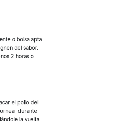
ente o bolsa apta
egnen del sabor.
enos 2 horas o
car el pollo del
 Hornear durante
ándole la vuelta