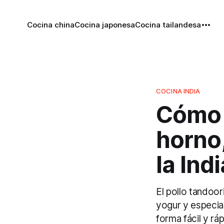
Cocina china
Cocina japonesa
Cocina tailandesa
COCINA INDIA
Cómo h
horno,
la Indi
El pollo tandoor
yogur y especia
forma fácil y ráp