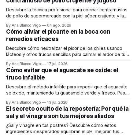
contramuslo de pollo crujiente y jugoso
Descubre la técnica profesional para cocinar contramuslos
de pollo de supermercado con la piel súper crujiente y la
carne tierna y jugosa.
By Ana Blanco Vigo
04 ago. 2026
Cómo aliviar el picante en la boca con
remedios eficaces
Descubre cómo neutralizar el picor de los chiles usando
lácteos y otros trucos sencillos para calmar el ardor de tu
boca rápidamente.
By Ana Blanco Vigo
17 jul. 2026
Cómo evitar que el aguacate se oxide: el
truco infalible
Descubre el método infalible para impedir que el aguacate
se oxide, manteniendo tu guacamole verde y fresco. Paso
a paso te explicamos cómo aplicarlo en casa.
By Ana Blanco Vigo
13 jul. 2026
El secreto oculto de la repostería: Por qué la
sal y el vinagre son tus mejores aliados
¿Sal y vinagre en tus postres? Descubre cómo estos
ingredientes inesperados equilibran el pH, mejoran tus