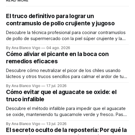
READ MORE
El truco definitivo para lograr un
contramuslo de pollo crujiente y jugoso
Descubre la técnica profesional para cocinar contramuslos
de pollo de supermercado con la piel súper crujiente y la
carne tierna y jugosa.
By Ana Blanco Vigo
04 ago. 2026
Cómo aliviar el picante en la boca con
remedios eficaces
Descubre cómo neutralizar el picor de los chiles usando
lácteos y otros trucos sencillos para calmar el ardor de tu
boca rápidamente.
By Ana Blanco Vigo
17 jul. 2026
Cómo evitar que el aguacate se oxide: el
truco infalible
Descubre el método infalible para impedir que el aguacate
se oxide, manteniendo tu guacamole verde y fresco. Paso
a paso te explicamos cómo aplicarlo en casa.
By Ana Blanco Vigo
13 jul. 2026
El secreto oculto de la repostería: Por qué la