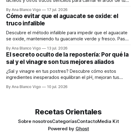
lácteos y otros trucos sencillos para calmar el ardor de tu
boca rápidamente.
By Ana Blanco Vigo
17 jul. 2026
Cómo evitar que el aguacate se oxide: el
truco infalible
Descubre el método infalible para impedir que el aguacate
se oxide, manteniendo tu guacamole verde y fresco. Paso
a paso te explicamos cómo aplicarlo en casa.
By Ana Blanco Vigo
13 jul. 2026
El secreto oculto de la repostería: Por qué la
sal y el vinagre son tus mejores aliados
¿Sal y vinagre en tus postres? Descubre cómo estos
ingredientes inesperados equilibran el pH, mejoran tus
masas y realzan los sabores.
By Ana Blanco Vigo
10 jul. 2026
Recetas Orientales
Sobre nosotros
Categorías
Contacto
Media Kit
Powered by
Ghost