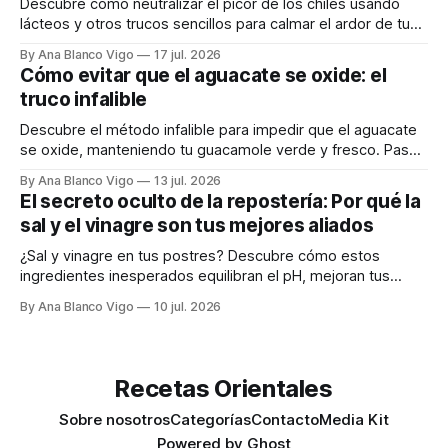
Descubre cómo neutralizar el picor de los chiles usando
lácteos y otros trucos sencillos para calmar el ardor de tu
boca rápidamente.
By Ana Blanco Vigo
17 jul. 2026
Cómo evitar que el aguacate se oxide: el
truco infalible
Descubre el método infalible para impedir que el aguacate
se oxide, manteniendo tu guacamole verde y fresco. Paso
a paso te explicamos cómo aplicarlo en casa.
By Ana Blanco Vigo
13 jul. 2026
El secreto oculto de la repostería: Por qué la
sal y el vinagre son tus mejores aliados
¿Sal y vinagre en tus postres? Descubre cómo estos
ingredientes inesperados equilibran el pH, mejoran tus
masas y realzan los sabores.
By Ana Blanco Vigo
10 jul. 2026
Recetas Orientales
Sobre nosotros
Categorías
Contacto
Media Kit
Powered by
Ghost