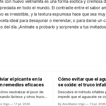
fé con huevo vietnamita es una forma exótica y cremosa d
preciada en todo el mundo. El contraste entre el sabor a
vo es irresistible, y la textura espumosa hace que sea muy
eceta ideal para desayunar o merendar, o para darse un c
 del día. ¡Anímate a probarlo y sorprende a tus invitados
viar el picante en la
Cómo evitar que el ag
n remedios eficaces
se oxide: el truco infal
ómo neutralizar el picor de
Descubre el método infalible 
usando lácteos y otros trucos
impedir que el aguacate se ox
ara calmar el ardor de tu boca
manteniendo tu guacamole v
co Vigo
17 jul. 2026
By Ana Blanco Vigo
13 jul. 2026