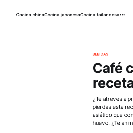
Cocina china
Cocina japonesa
Cocina tailandesa
BEBIDAS
Café 
recet
¿Te atreves a p
pierdas esta rec
asiático que co
huevo. ¿Te anim