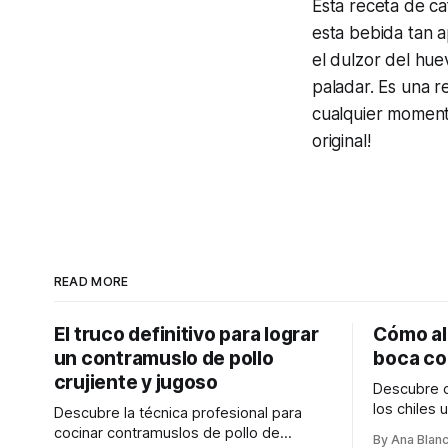
Esta receta de ca
esta bebida tan a
el dulzor del hue
paladar. Es una r
cualquier momento
original!
READ MORE
El truco definitivo para lograr
Cómo ali
un contramuslo de pollo
boca co
crujiente y jugoso
Descubre c
los chiles 
Descubre la técnica profesional para
sencillos p
cocinar contramuslos de pollo de
By Ana Blan