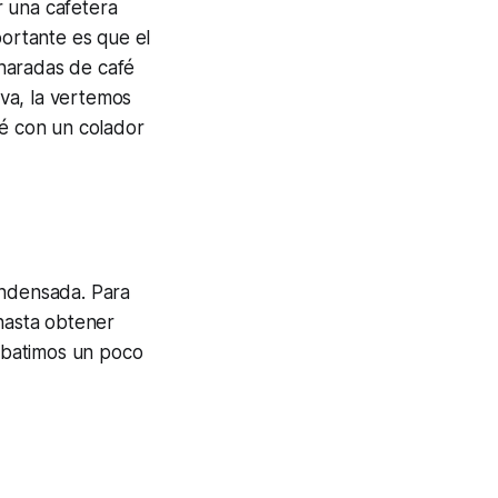
r una cafetera
portante es que el
haradas de café
va, la vertemos
fé con un colador
ondensada. Para
 hasta obtener
 batimos un poco