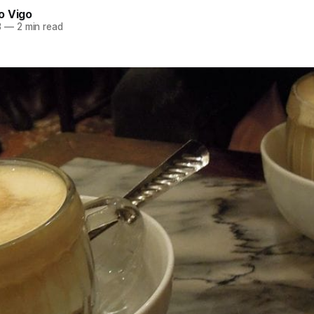
o Vigo
3
—
2 min read