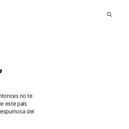
,
ntonces no te
de este país
y espumosa del