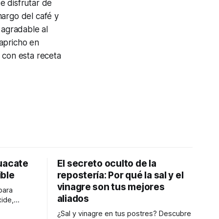
e disfrutar de
margo del café y
 agradable al
apricho en
 con esta receta
uacate
El secreto oculto de la
ible
repostería: Por qué la sal y el
vinagre son tus mejores
para
aliados
ide,
erde y
¿Sal y vinagre en tus postres? Descubre