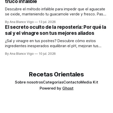
truco infalible
Descubre el método infalible para impedir que el aguacate
se oxide, manteniendo tu guacamole verde y fresco. Paso
a paso te explicamos cómo aplicarlo en casa.
By Ana Blanco Vigo
13 jul. 2026
El secreto oculto de la repostería: Por qué la
sal y el vinagre son tus mejores aliados
¿Sal y vinagre en tus postres? Descubre cómo estos
ingredientes inesperados equilibran el pH, mejoran tus
masas y realzan los sabores.
By Ana Blanco Vigo
10 jul. 2026
Recetas Orientales
Sobre nosotros
Categorías
Contacto
Media Kit
Powered by
Ghost