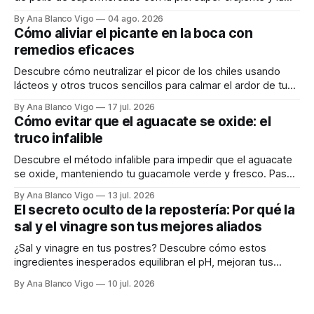
carne tierna y jugosa.
By Ana Blanco Vigo
04 ago. 2026
Cómo aliviar el picante en la boca con
remedios eficaces
Descubre cómo neutralizar el picor de los chiles usando
lácteos y otros trucos sencillos para calmar el ardor de tu
boca rápidamente.
By Ana Blanco Vigo
17 jul. 2026
Cómo evitar que el aguacate se oxide: el
truco infalible
Descubre el método infalible para impedir que el aguacate
se oxide, manteniendo tu guacamole verde y fresco. Paso
a paso te explicamos cómo aplicarlo en casa.
By Ana Blanco Vigo
13 jul. 2026
El secreto oculto de la repostería: Por qué la
sal y el vinagre son tus mejores aliados
¿Sal y vinagre en tus postres? Descubre cómo estos
ingredientes inesperados equilibran el pH, mejoran tus
masas y realzan los sabores.
By Ana Blanco Vigo
10 jul. 2026