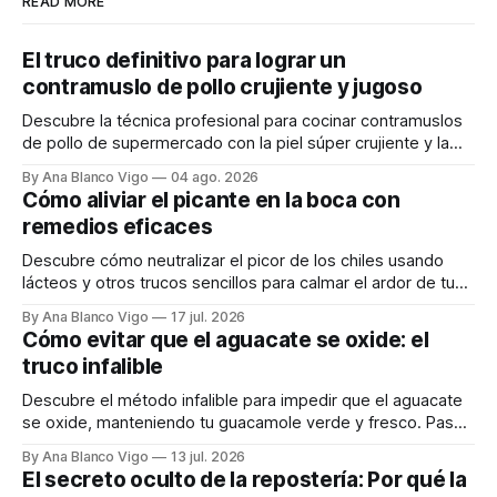
READ MORE
El truco definitivo para lograr un
contramuslo de pollo crujiente y jugoso
Descubre la técnica profesional para cocinar contramuslos
de pollo de supermercado con la piel súper crujiente y la
carne tierna y jugosa.
By Ana Blanco Vigo
04 ago. 2026
Cómo aliviar el picante en la boca con
remedios eficaces
Descubre cómo neutralizar el picor de los chiles usando
lácteos y otros trucos sencillos para calmar el ardor de tu
boca rápidamente.
By Ana Blanco Vigo
17 jul. 2026
Cómo evitar que el aguacate se oxide: el
truco infalible
Descubre el método infalible para impedir que el aguacate
se oxide, manteniendo tu guacamole verde y fresco. Paso
a paso te explicamos cómo aplicarlo en casa.
By Ana Blanco Vigo
13 jul. 2026
El secreto oculto de la repostería: Por qué la